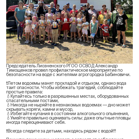
Председатель Лиозненского РГОО ОСВОД Александр
Тимощенков провел профилактическое мероприятие по
безопасности на воде с жителями агрогородка Бабиновичи.
❗️Летом водоемы манят прохладой и отдыхом, однако вода
таит опасности. Чтобы избежать трагедий, соблюдайте
простые правила:
💧Купайтесь только в разрешенных местах, оборудованных
спасательными постами,
💧Никогда не ныряйте в незнакомых водоемах — дно может
скрывать коряги, камни и мусор,
💧Избегайте купания в состоянии алкогольного опьянения,
💧Умейте правильно оценивать силы: даже опытные пловцы
иногда переоценивают себя.
❗️Всегда следите за детьми, находясь рядом с водой!!!